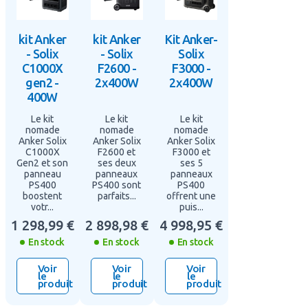
kit Anker
kit Anker
Kit Anker-
- Solix
- Solix
Solix
C1000X
F2600 -
F3000 -
gen2 -
2x400W
2x400W
400W
Le kit
Le kit
Le kit
nomade
nomade
nomade
Anker Solix
Anker Solix
Anker Solix
C1000X
F2600 et
F3000 et
Gen2 et son
ses deux
ses 5
panneau
panneaux
panneaux
PS400
PS400 sont
PS400
boostent
parfaits...
offrent une
votr...
puis...
1 298,99 €
2 898,98 €
4 998,95 €
En stock
En stock
En stock
Voir
Voir
Voir
le
le
le
produit
produit
produit