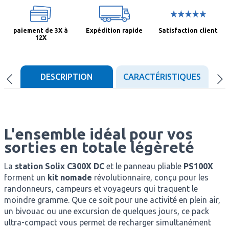
paiement de 3X à
Expédition rapide
Satisfaction client
12X
DESCRIPTION
CARACTÉRISTIQUES
D
L'ensemble idéal pour vos
sorties en totale légèreté
La
station Solix C300X DC
et le panneau pliable
PS100X
forment un
kit nomade
révolutionnaire, conçu pour les
randonneurs, campeurs et voyageurs qui traquent le
moindre gramme. Que ce soit pour une activité en plein air,
un bivouac ou une excursion de quelques jours, ce pack
ultra-compact vous permet de recharger simultanément