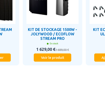
STREAM
KIT DE STOCKAGE 1500W -
KIT E
0W
JOLYWOOD / ECOFLOW
UL
STREAM PRO
En stock
1 629,00 €
1 689,00 €
ier
Voir le produit
Aj