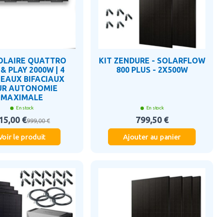
SOLAIRE QUATTRO
KIT ZENDURE - SOLARFLOW
& PLAY 2000W | 4
800 PLUS - 2X500W
EAUX BIFACIAUX
UR AUTONOMIE
MAXIMALE
En stock
En stock
15,00 €
799,50 €
999,00 €
Voir le produit
Ajouter au panier