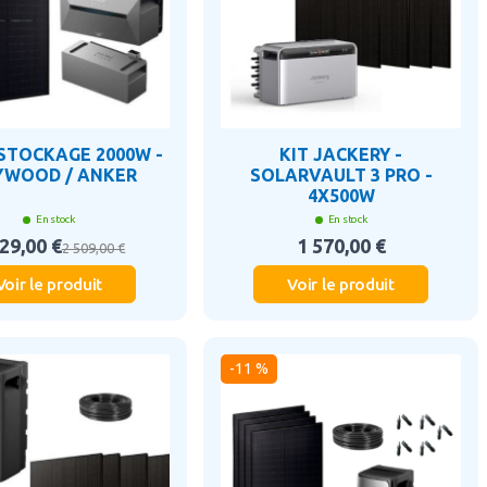
 STOCKAGE 2000W -
KIT JACKERY -
YWOOD / ANKER
SOLARVAULT 3 PRO -
4X500W
En stock
En stock
29,00 €
1 570,00 €
2 509,00 €
Voir le produit
Voir le produit
-11 %