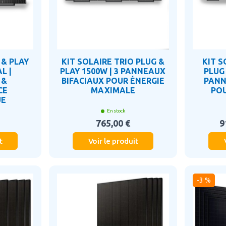
 & PLAY
KIT SOLAIRE TRIO PLUG &
KIT 
L |
PLAY 1500W | 3 PANNEAUX
PLUG 
 &
BIFACIAUX POUR ÉNERGIE
PANN
CE
MAXIMALE
PO
UE
En stock
765,00 €
9
t
Voir le produit
-3 %