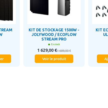
STREAM
KIT DE STOCKAGE 1500W -
KIT E
0W
JOLYWOOD / ECOFLOW
UL
STREAM PRO
En stock
1 629,00 €
1 689,00 €
ier
Voir le produit
Aj