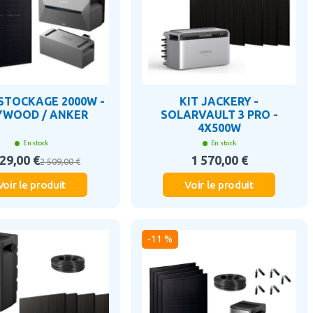
 STOCKAGE 2000W -
KIT JACKERY -
YWOOD / ANKER
SOLARVAULT 3 PRO -
4X500W
En stock
En stock
29,00 €
1 570,00 €
2 509,00 €
Voir le produit
Voir le produit
-11 %