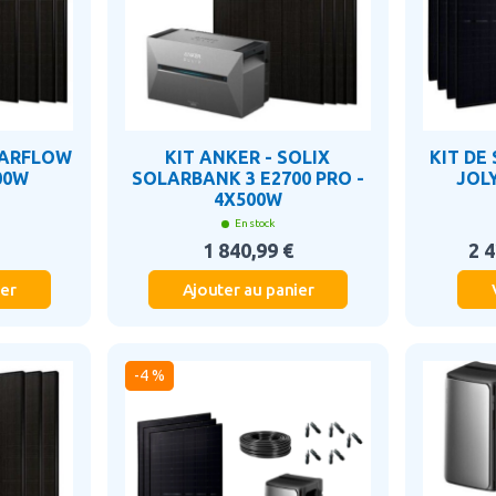
LARFLOW
KIT ANKER - SOLIX
KIT DE
00W
SOLARBANK 3 E2700 PRO -
JOL
4X500W
En stock
1 840,99 €
2 4
ier
Ajouter au panier
-4 %