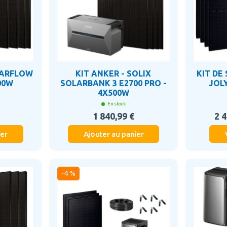
LARFLOW
KIT ANKER - SOLIX
KIT DE
00W
SOLARBANK 3 E2700 PRO -
JOL
4X500W
En stock
1 840,99 €
2 4
ier
Ajouter au panier
-4 %