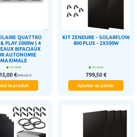
SOLAIRE QUATTRO
KIT ZENDURE - SOLARFLOW
& PLAY 2000W | 4
800 PLUS - 2X500W
EAUX BIFACIAUX
UR AUTONOMIE
MAXIMALE
En stock
En stock
15,00 €
799,50 €
999,00 €
Voir le produit
Ajouter au panier