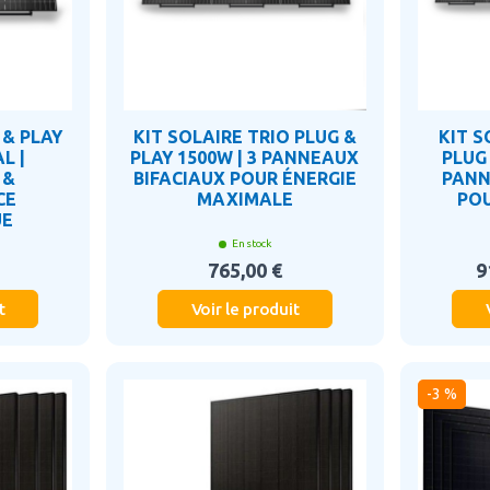
 & PLAY
KIT SOLAIRE TRIO PLUG &
KIT 
L |
PLAY 1500W | 3 PANNEAUX
PLUG 
 &
BIFACIAUX POUR ÉNERGIE
PANN
CE
MAXIMALE
PO
UE
En stock
765,00 €
9
t
Voir le produit
-3 %