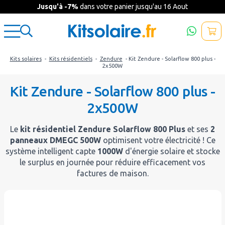
Jusqu'à -7%
dans votre panier jusqu'au 16 Aout
Kits solaires
-
Kits résidentiels
-
Zendure
- Kit Zendure - Solarflow 800 plus -
2x500W
Kit Zendure - Solarflow 800 plus -
2x500W
Le
kit résidentiel Zendure Solarflow 800 Plus
et ses
2
panneaux DMEGC 500W
optimisent votre électricité ! Ce
système intelligent capte
1000W
d'énergie solaire et stocke
le surplus en journée pour réduire efficacement vos
factures de maison.