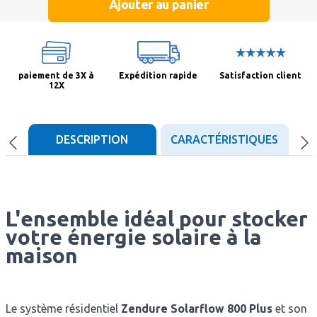
Ajouter au panier
paiement de 3X à
Expédition rapide
Satisfaction client
12X
DESCRIPTION
CARACTÉRISTIQUES
D
L'ensemble idéal pour stocker
votre énergie solaire à la
maison
Le système résidentiel
Zendure Solarflow 800 Plus
et son