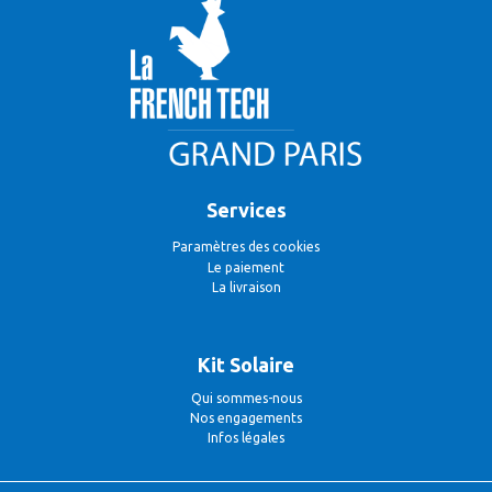
facile s’il a des questions sur votre projet.
Email
*
Les propositions de devis vous seront envoyées par
Email.
Services
Paramètres des cookies
Le paiement
La livraison
Commentaires
Kit Solaire
Qui sommes-nous
Nos engagements
Infos légales
ENVOYER VOTRE DEMANDE À NOTRE BUREAU
D’ÉTUDE