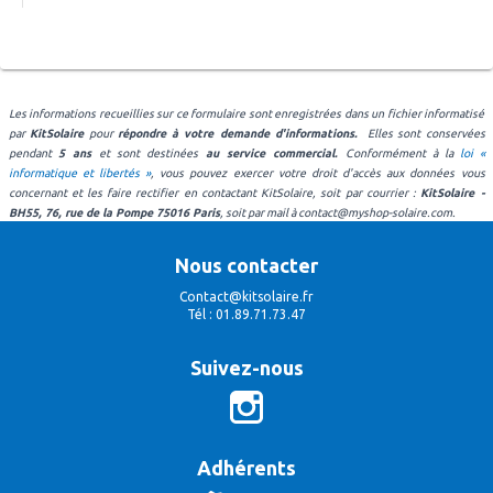
par notre bureau d’étude, merci de renseigner :
Je ne sais pas
Merci de patienter,
Souhaitez-vous une batterie pour stocker le
Civilité
*
surplus de production ?
*
Quel est votre budget maximum pour ce projet
Votre demande est en cours
Les informations recueillies sur ce formulaire sont enregistrées dans un fichier informatisé
Monsieur
Madame
d'installation solaire ?
*
par
KitSolaire
pour
répondre à votre demande d'informations.
Elles sont conservées
Oui
d'envoi.
pendant
5 ans
et sont destinées
au service commercial.
Conformément à la
loi «
informatique et libertés »
, vous pouvez exercer votre droit d'accès aux données vous
Non
concernant et les faire rectifier en contactant KitSolaire, soit par courrier :
KitSolaire -
Nom
*
300 €
BH55, 76, rue de la Pompe 75016 Paris
Budget :
, soit par mail à contact@myshop-solaire.com.
Nous contacter
Contact@kitsolaire.fr
ETAPE SUIVANTE
* Merci de répondre à
ETAPE SUIVANTE
Tél : 01.89.71.73.47
Prénom
toutes les questions pour continuer
Suivez-nous
Téléphone
Adhérents
La prise de contact avec l’un de nos experts sera plus