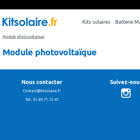
Kits solaires
Batterie M
Module photovoltaïque
Module photovoltaïque
Nous contacter
Suivez-nou
Contact@kitsolaire.fr
Tél : 01.89.71.73.47