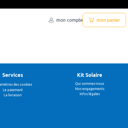
mon compte
mon panier
Services
Kit Solaire
Qui sommes-nous
amètres des cookies
Nos engagements
Le paiement
Infos légales
La livraison