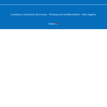
Conditions Générales de Ventes
-
Politique de confidentialité
-
Infos légales
Clikeo