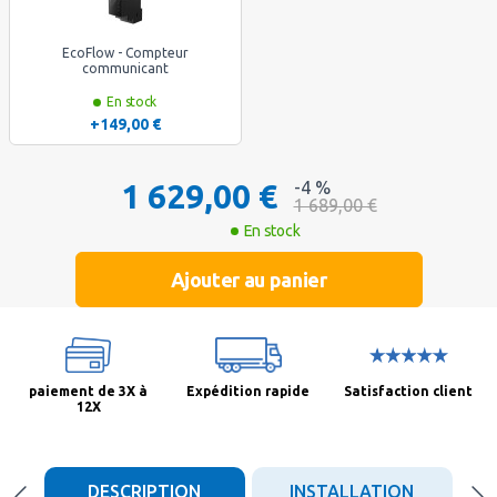
EcoFlow - Compteur
communicant
En stock
+149,00 €
1 629,00 €
-4 %
1 689,00 €
En stock
Ajouter au panier
paiement de 3X à
Expédition rapide
Satisfaction client
12X
DESCRIPTION
INSTALLATION
CA