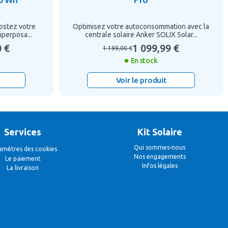
ostez votre
Optimisez votre autoconsommation avec la
perposa...
centrale solaire Anker SOLIX Solar...
0 €
1 099,99 €
1 199,00 €
En stock
Voir le produit
Services
Kit Solaire
Qui sommes-nous
amètres des cookies
Nos engagements
Le paiement
Infos légales
La livraison