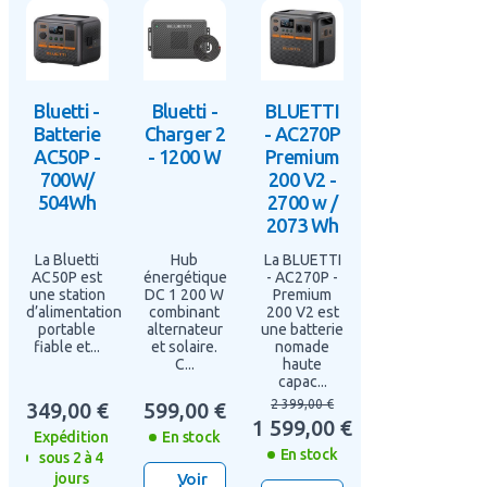
Bluetti -
Bluetti -
BLUETTI
Batterie
Charger 2
- AC270P
Technologie
AC50P -
- 1200 W
Premium
700W/
200 V2 -
La Bluetti Premium 100 V2 intègre des technologies
504Wh
2700 w /
avancées assurant sécurité, confort d’utilisation et
2073 Wh
performances durables. Sa batterie
Lithium Fer Phosphate
(LiFePO4) garantit une excellente stabilité thermique ainsi
La Bluetti
Hub
La BLUETTI
qu’une durée de vie nettement supérieure aux batteries
AC50P est
énergétique
- AC270P -
une station
DC 1 200 W
Premium
lithium classiques.
d’alimentation
combinant
200 V2 est
portable
alternateur
une batterie
La station dispose également :
fiable et...
et solaire.
nomade
C...
haute
D’un système de
ventilation silencieux
de seulement
capac...
30 dB
2 399,00 €
349,00 €
599,00 €
1 599,00 €
De plusieurs
prises
CA
pour alimenter vos appareils
Expédition
En stock
220V
En stock
sous 2 à 4
D’un mode
hors ligne UPS
avec basculement
jours
Voir