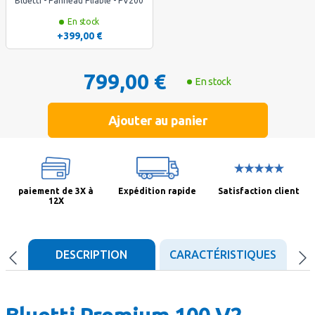
Bluetti - Panneau Pliable - PV200
En stock
+399,00 €
799,00 €
En stock
Ajouter au panier
paiement de 3X à
Expédition rapide
Satisfaction client
12X
DESCRIPTION
CARACTÉRISTIQUES
D