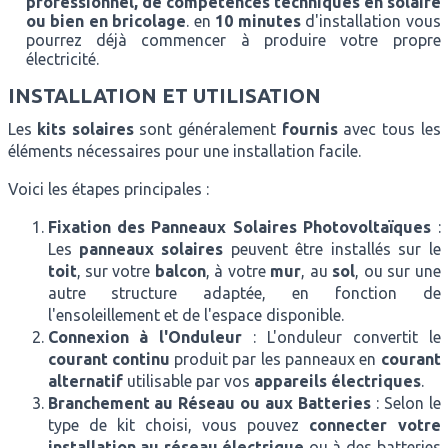
professionnel, de compétences techniques en solaire
ou bien en bricolage
. en
10 minutes
d'installation vous
pourrez déjà commencer à produire votre propre
électricité.
INSTALLATION ET UTILISATION
Les
kits solaires
sont généralement
fournis
avec tous les
éléments nécessaires pour une installation facile.
Voici les étapes principales :
Fixation des Panneaux Solaires Photovoltaïques
:
Les
panneaux solaires
peuvent être installés sur le
toit
, sur votre
balcon
, à votre
mur
, au
sol
, ou sur une
autre structure adaptée, en fonction de
l'ensoleillement et de l'espace disponible.
Connexion à l'Onduleur
: L'onduleur convertit le
courant continu
produit par les panneaux en
courant
alternatif
utilisable par vos
appareils électriques
.
Branchement au Réseau ou aux Batteries
: Selon le
type de kit choisi, vous pouvez
connecter votre
installation au réseau électrique
ou à des batteries