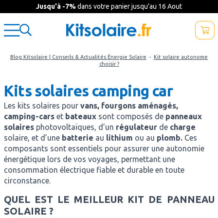
Jusqu'à -7%
dans votre panier jusqu'au 16 Aout
Blog Kitsolaire | Conseils & Actualités Énergie Solaire
-
Kit solaire autonome
choisir ?
Kits solaires camping car
Les kits solaires pour
vans, fourgons aménagés,
camping-cars
et
bateaux
sont composés de
panneaux
solaires
photovoltaïques, d’un
régulateur
de
charge
solaire, et d’une
batterie
au
lithium
ou au
plomb.
Ces
composants sont essentiels pour assurer une autonomie
énergétique lors de vos voyages, permettant une
consommation électrique fiable et durable en toute
circonstance.
QUEL EST LE MEILLEUR KIT DE PANNEAU
SOLAIRE ?