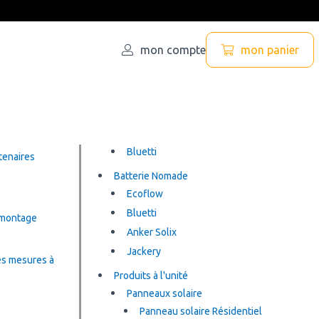
mon compte
mon panier
Bluetti
tenaires
Batterie Nomade
Ecoflow
Bluetti
e montage
Anker Solix
Jackery
s mesures à
Produits à l'unité
Panneaux solaire
Panneau solaire Résidentiel