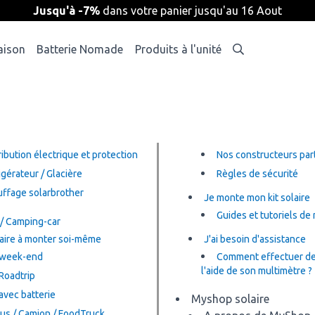
Jusqu'à -7%
dans votre panier jusqu'au 16 Aout
aison
Batterie Nomade
Produits à l'unité
ribution électrique et protection
Nos constructeurs par
igérateur / Glacière
Règles de sécurité
ffage solarbrother
Je monte mon kit solaire
Guides et tutoriels d
 / Camping-car
laire à monter soi-même
J'ai besoin d'assistance
 week-end
Comment effectuer de
l'aide de son multimètre ?
 Roadtrip
 avec batterie
Myshop solaire
Bus / Camion / FoodTruck