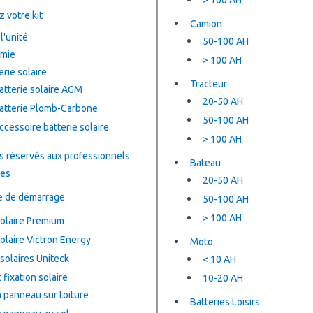
> 100 AH
 votre kit
Camion
l'unité
50-100 AH
mie
> 100 AH
erie solaire
Tracteur
atterie solaire AGM
20-50 AH
atterie Plomb-Carbone
50-100 AH
ccessoire batterie solaire
> 100 AH
s réservés aux professionnels
Bateau
les
20-50 AH
e de démarrage
50-100 AH
> 100 AH
olaire Premium
olaire Victron Energy
Moto
solaires Uniteck
< 10 AH
 fixation solaire
10-20 AH
n panneau sur toiture
Batteries Loisirs