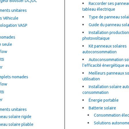
rgeur Booster DC/DC
Raccorder ses panneau
tableau électrique
ents unitaires
Type de panneau solai
s Véhicule
Guide du panneau sola
ologation VASP
Installation production
 nomades
photovoltaique
e seule
Kit panneaux solaires
Flow
autoconsommation
tti
Autoconsommation sola
l'efficacité énergétique 
er
Meilleurs panneaux sol
omplets nomades
utilisation
Flow
Installation solaire au
tti
consommation
er
Énergie portable
Batterie solaire
ents unitaires
Consommation élec
Panneau solaire rigide
Solutions autonom
eau solaire pliable