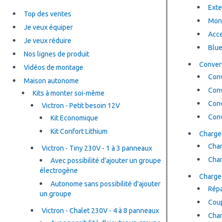
Exte
Top des ventes
Moni
Je veux équiper
Acce
Je veux réduire
Blue
Nos lignes de produit
Convert
Vidéos de montage
Conv
Maison autonome
Conv
Kits à monter soi-même
Conv
Victron - Petit besoin 12V
Conv
Kit Economique
Kit Confort Lithium
Chargeu
Char
Victron - Tiny 230V - 1 à 3 panneaux
Char
Avec possibilité d'ajouter un groupe
électrogène
Charge 
Autonome sans possibilité d'ajouter
Répa
un groupe
Coup
Victron - Chalet 230V - 4 à 8 panneaux
Char