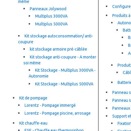
même
Configurez
Panneaux Jolywood
Produits à 
Multiplus 3000VA
Autono
Multiplus 5000VA
Batt
Kit stockage autoconsommation/ anti-
B
coupure
B
kit stockage armoire pré-câblée
A
Kit stockage anti-coupure - A monter
soi même
Produit
Kit Stockage - Multiplus 3000VA -
Câb
Autonomie
Batteri
Kit Stockage - Multiplus 5000VA
Panneau s
Kit de pompage
Panneau s
Lorentz - Pompage immergé
Panneaux 
Lorentz - Pompage piscine, arrosage
Support et
Kit chauffe-eau
Fixatio
ESE - Chauffe eau thermosiphon