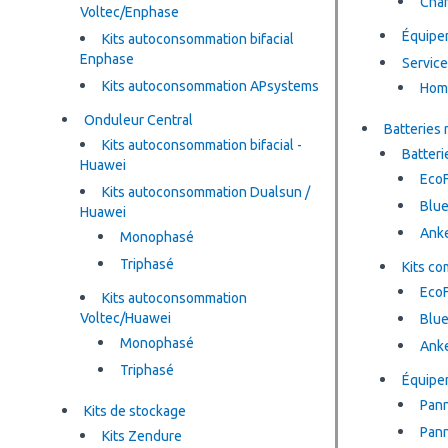
Cha
Voltec/Enphase
Équipem
Kits autoconsommation bifacial
Enphase
Service
Kits autoconsommation APsystems
Hom
Onduleur Central
Batteries
Kits autoconsommation bifacial -
Batteri
Huawei
Eco
Kits autoconsommation Dualsun /
Blue
Huawei
Ank
Monophasé
Triphasé
Kits c
Eco
Kits autoconsommation
Voltec/Huawei
Blue
Monophasé
Ank
Triphasé
Équipem
Kits de stockage
Pann
Kits Zendure