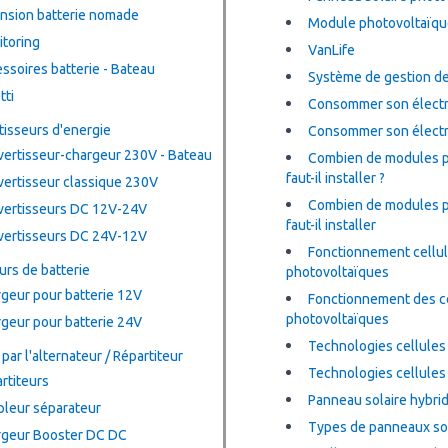
nsion batterie nomade
Module photovoltaïqu
toring
VanLife
ssoires batterie - Bateau
Système de gestion de
tti
Consommer son électri
isseurs d'energie
Consommer son électri
ertisseur-chargeur 230V - Bateau
Combien de modules p
faut-il installer ?
ertisseur classique 230V
Combien de modules p
ertisseurs DC 12V-24V
faut-il installer
ertisseurs DC 24V-12V
Fonctionnement cellu
rs de batterie
photovoltaïques
geur pour batterie 12V
Fonctionnement des c
photovoltaïques
geur pour batterie 24V
Technologies cellules
par l'alternateur / Répartiteur
Technologies cellules
rtiteurs
Panneau solaire hybri
leur séparateur
Types de panneaux so
geur Booster DC DC