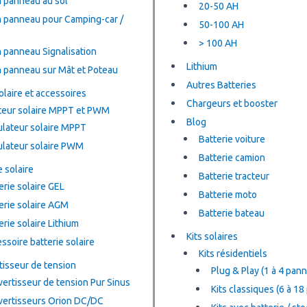
n panneau au sol
20-50 AH
n panneau pour Camping-car /
50-100 AH
> 100 AH
n panneau Signalisation
Lithium
n panneau sur Mât et Poteau
Autres Batteries
olaire et accessoires
Chargeurs et booster
teur solaire MPPT et PWM
Blog
lateur solaire MPPT
Batterie voiture
lateur solaire PWM
Batterie camion
e solaire
Batterie tracteur
erie solaire GEL
Batterie moto
erie solaire AGM
Batterie bateau
erie solaire Lithium
Kits solaires
ssoire batterie solaire
Kits résidentiels
isseur de tension
Plug & Play (1 à 4 pan
ertisseur de tension Pur Sinus
Kits classiques (6 à 1
ertisseurs Orion DC/DC