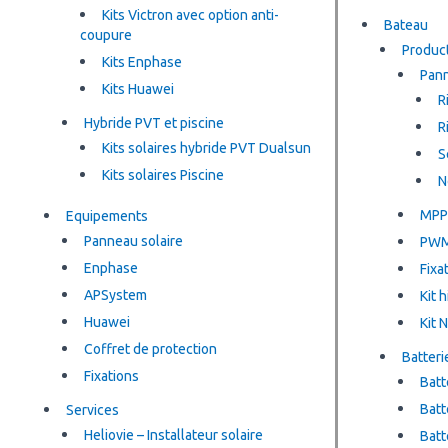
Kits Victron avec option anti-
Bateau
coupure
Product
Kits Enphase
Pann
Kits Huawei
R
Hybride PVT et piscine
R
Kits solaires hybride PVT Dualsun
S
Kits solaires Piscine
N
MPP
Equipements
Panneau solaire
PW
Enphase
Fixa
APSystem
Kit 
Huawei
Kit 
Coffret de protection
Batteri
Fixations
Batt
Batt
Services
Heliovie – Installateur solaire
Batt