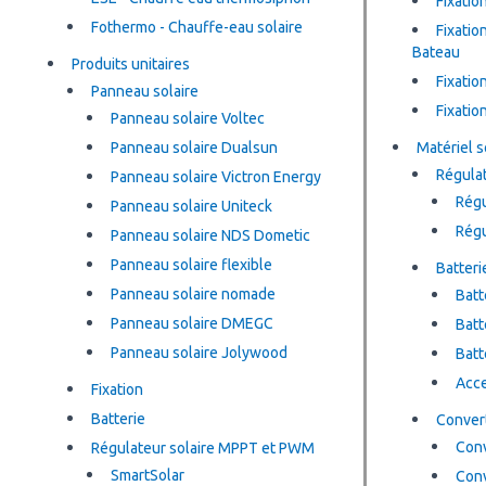
Fixatio
Fothermo - Chauffe-eau solaire
Fixatio
Bateau
Produits unitaires
Fixatio
Panneau solaire
Fixatio
Panneau solaire Voltec
Panneau solaire Dualsun
Matériel s
Régula
Panneau solaire Victron Energy
Régu
Panneau solaire Uniteck
Régu
Panneau solaire NDS Dometic
Panneau solaire flexible
Batteri
Panneau solaire nomade
Batt
Panneau solaire DMEGC
Batt
Panneau solaire Jolywood
Batt
Acce
Fixation
Batterie
Convert
Conv
Régulateur solaire MPPT et PWM
SmartSolar
Conv