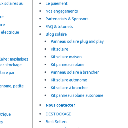
x solaires au
Le paiement
Nos engagements
re
Partenariats & Sponsors
ire
FAQ & tutoriels
 electrique
Blog solaire
Panneau solaire plug and play
Kit solaire
Kit solaire maison
ire : maximisez
Kit panneau solaire
avec stockage
Panneau solaire à brancher
aire par
Kit solaire autonome
tonome, petite
Kit solaire à brancher
Kit panneau solaire autonome
Nous contacter
DESTOCKAGE
trique
Best Sellers
es