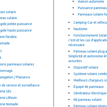
maison autonome
Puissance panneaux
ion solaire
Panneaux solaire h
eau solaire
Camping-Car et véhic
igide petite puissance
Nautisme
igide haute puissance
Fonctionnement Solair
emi flexible
c'est et les cas d'applicati
omade
nécessaire
T
Panneau solaire plug a
Simplicité et autonomie é
M
assurées
tions panneaux solaires
Dispositif solaire
hivernage
Système solaire comb
Navigation / Plaisance
Meilleurs chargeurs so
e de service et surveillance
Équipé de panneaux
erie GEL
Générateur électrique
erie Lithium
Kit panneau solaire
erie Nomade
Panneau solaire photo