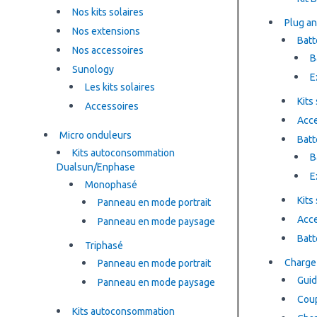
Nos kits solaires
Plug an
Nos extensions
Batt
Nos accessoires
B
Sunology
E
Les kits solaires
Kits
Accessoires
Acce
Micro onduleurs
Batt
Kits autoconsommation
B
Dualsun/Enphase
E
Monophasé
Kits 
Panneau en mode portrait
Acce
Panneau en mode paysage
Batt
Triphasé
Charge 
Panneau en mode portrait
Guid
Panneau en mode paysage
Coup
Kits autoconsommation