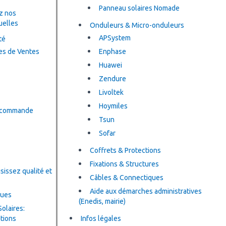
Panneau solaires Nomade
z nos
uelles
Onduleurs & Micro-onduleurs
APSystem
té
es de Ventes
Enphase
Huawei
Zendure
Livoltek
Hoymiles
a commande
Tsun
Sofar
Coffrets & Protections
Fixations & Structures
sissez qualité et
Câbles & Connectiques
Aide aux démarches administratives
ques
(Enedis, mairie)
olaires:
utions
Infos légales