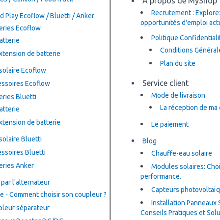
A propos de MyShop
Recrutement : Explore
d Play Ecoflow / Bluetti / Anker
opportunités d'emploi act
eries Ecoflow
Politique Confidentiali
atterie
Conditions Général
xtension de batterie
Plan du site
 solaire Ecoflow
Service client
ssoires Ecoflow
Mode de livraison
eries Bluetti
La réception de m
atterie
xtension de batterie
Le paiement
solaire Bluetti
Blog
ssoires Bluetti
Chauffe-eau solaire
eries Anker
Modules solaires: Choi
performance.
par l'alternateur
Capteurs photovoltaï
e - Comment choisir son coupleur ?
Installation Panneaux S
leur séparateur
Conseils Pratiques et Sol