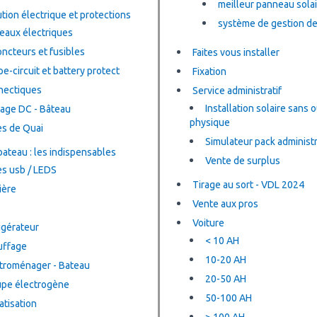
meilleur panneau solai
ution électrique et protections
système de gestion de
eaux électriques
oncteurs et fusibles
Faites vous installer
e-circuit et battery protect
Fixation
nectiques
Service administratif
Installation solaire sans 
age DC - Bâteau
physique
es de Quai
Simulateur pack administr
bateau : les indispensables
Vente de surplus
es usb / LEDS
Tirage au sort - VDL 2024
ière
Vente aux pros
Voiture
igérateur
< 10 AH
uffage
10-20 AH
troménager - Bateau
20-50 AH
pe électrogène
50-100 AH
atisation