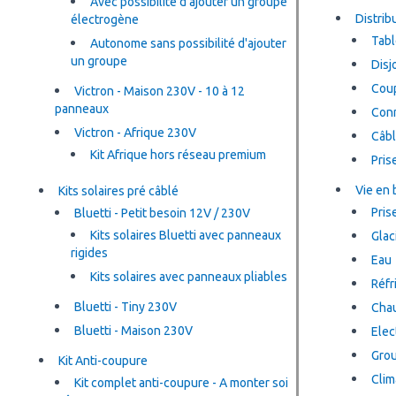
Avec possibilité d'ajouter un groupe
Distrib
électrogène
Tabl
Autonome sans possibilité d'ajouter
un groupe
Disj
Coup
Victron - Maison 230V - 10 à 12
panneaux
Con
Victron - Afrique 230V
Câbl
Kit Afrique hors réseau premium
Pris
Vie en 
Kits solaires pré câblé
Pris
Bluetti - Petit besoin 12V / 230V
Kits solaires Bluetti avec panneaux
Glac
rigides
Eau
Kits solaires avec panneaux pliables
Réfr
Bluetti - Tiny 230V
Cha
Bluetti - Maison 230V
Elec
Grou
Kit Anti-coupure
Clim
Kit complet anti-coupure - A monter soi